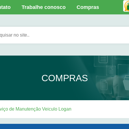
tato
Trabalhe conosco
Compras
COMPRAS
iço de Manutenção Veiculo Logan